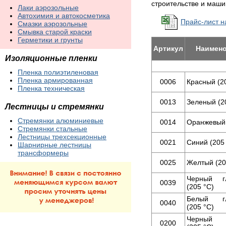
строительстве и маши
Лаки аэрозольные
Автохимия и автокосметика
Прайс-лист н
Смазки аэрозольные
Смывка старой краски
Герметики и грунты
Артикул
Наимен
Изоляционные пленки
Пленка полиэтиленовая
Пленка армированная
0006
Красный (2
Пленка техническая
0013
Зеленый (2
Лестницы и стремянки
Стремянки алюминиевые
0014
Оранжевый 
Стремянки стальные
Лестницы трехсекционные
0021
Синий (205
Шарнирные лестницы
трансформеры
0025
Желтый (20
Черный г
0039
(205 °С)
Белый гл
0040
(205 °С)
Черный 
0200