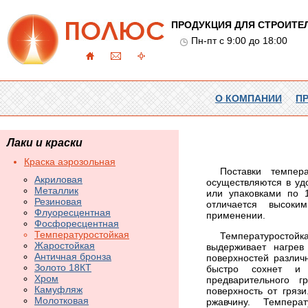
ПРОДУКЦИЯ ДЛЯ СТРОИТЕ
Пн-пт с 9:00 до 18:00
О КОМПАНИИ
П
Лаки и краски
Краска аэрозольная
Поставки темпер
Акриловая
осуществляются в уд
Металлик
или упаковками по 
Резиновая
отличается высоки
Флуоресцентная
применении.
Фосфоресцентная
Температуростойкая
Температуростой
Жаростойкая
выдерживает нагрев
Античная бронза
поверхностей различ
Золото 18КТ
быстро сохнет и 
Хром
предварительного г
Камуфляж
поверхность от гряз
Молотковая
ржавчину. Темпера