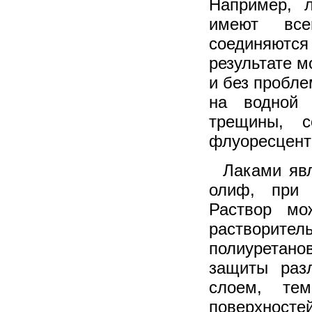
Например, л
имеют все
соединяются
результате м
и без пробле
на водной 
трещины, с
флуоресцент
Лаками яв
олиф, при 
Раствор мо
растворитель
полиуретано
защиты раз
слоем, тем
поверхностей