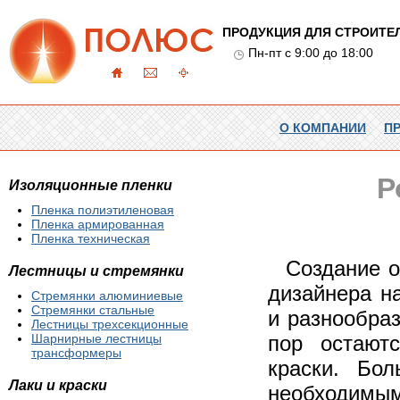
ПРОДУКЦИЯ ДЛЯ СТРОИТЕ
Пн-пт с 9:00 до 18:00
О КОМПАНИИ
П
Р
Изоляционные пленки
Пленка полиэтиленовая
Пленка армированная
Пленка техническая
Создание о
Лестницы и стремянки
дизайнера н
Стремянки алюминиевые
Стремянки стальные
и разнообра
Лестницы трехсекционные
Шарнирные лестницы
пор остают
трансформеры
краски. Бол
Лаки и краски
необходим