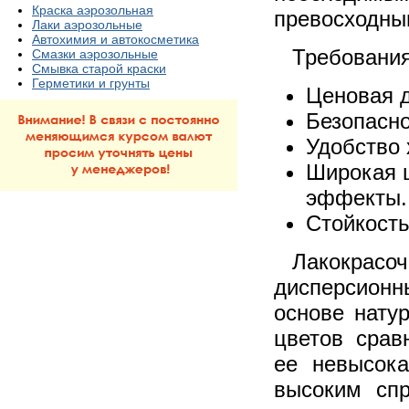
Краска аэрозольная
превосходны
Лаки аэрозольные
Автохимия и автокосметика
Требования
Смазки аэрозольные
Смывка старой краски
Герметики и грунты
Ценовая д
Безопасно
Удобство 
Широкая 
эффекты.
Стойкость
Лакокрасо
дисперсионн
основе нату
цветов срав
ее невысока
высоким сп