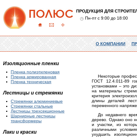
ПРОДУКЦИЯ ДЛЯ СТРОИТЕ
Пн-пт с 9:00 до 18:00
О КОМПАНИИ
П
Изоляционные пленки
Пленка полиэтиленовая
Некоторые професс
Пленка армированная
ГОСТ 12.4.011-89 г
Пленка техническая
установками – это ди
на материалы стремя
Лестницы и стремянки
критерия электроизо
длины деталей лес
Стремянки алюминиевые
переменного напряже
Стремянки стальные
Лестницы трехсекционные
До недавнего вре
Шарнирные лестницы
дерево. Однако оно 
трансформеры
и участки, из кото
различными условия
Лаки и краски
ухудшить изоляцион