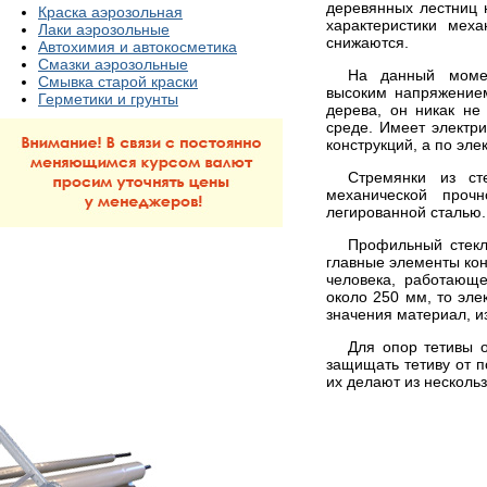
деревянных лестниц 
Краска аэрозольная
характеристики мех
Лаки аэрозольные
снижаются.
Автохимия и автокосметика
Смазки аэрозольные
На данный момен
Смывка старой краски
высоким напряжением
Герметики и грунты
дерева, он никак не
среде. Имеет электр
конструкций, а по эле
Стремянки из ст
механической проч
легированной сталью.
Профильный стекло
главные элементы кон
человека, работающе
около 250 мм, то эле
значения материал, и
Для опор тетивы 
защищать тетиву от п
их делают из несколь